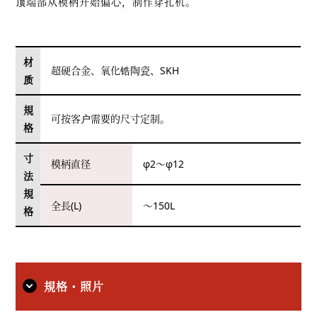
顶端部从模柄开始偏心，制作穿孔机。
材
超硬合金、氧化锆陶瓷、SKH
质
規
可按客户需要的尺寸定制。
格
寸
模柄直径
φ2～φ12
法
規
全長(L)
～150L
格
規格・照片