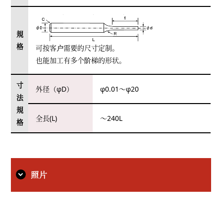
規
格
可按客户需要的尺寸定制。
也能加工有多个阶梯的形状。
寸
外径（φD）
φ0.01～φ20
法
規
全長(L)
～240L
格
照片