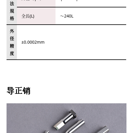
法
規
全長(L)
～240L
格
外
径
±0.0002mm
精
度
导正销