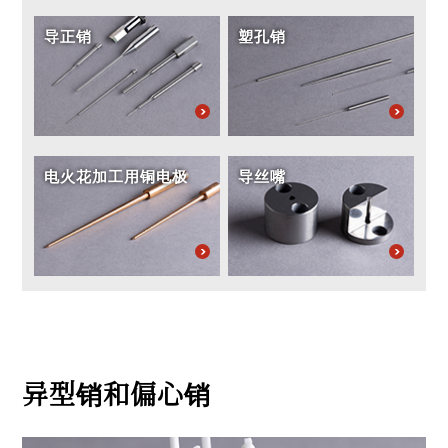
导正销
塑孔销
电火花加工用铜电极
导丝嘴
异型销和偏心销