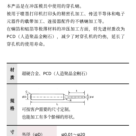
本产品是在冲压模具中使用的穿孔销。
被用于喷墨打印机打印头的精密孔加工、传送半导体和电子
元器件的载带加工、连接器配件的不锈钢加工等。
在铜箔和铝箔等极薄材料的冲压加工方面，将先进材质改为
PCD（人造聚晶金刚石），减少了对穿孔机的灼伤，延长了
穿孔机的使用寿命。
材
超硬合金、PCD（人造聚晶金刚石）
质
規
格
可按客户需要的尺寸定制。
也能加工有多个阶梯的形状。
寸
外径（φD）
φ0.01～φ20