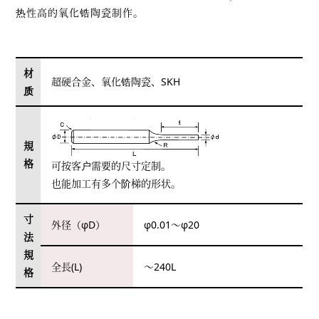
热性高的氧化锆陶瓷制作。
材
超硬合金、氧化锆陶瓷、SKH
质
規
格
可按客户需要的尺寸定制。
也能加工有多个阶梯的形状。
寸
外径（φD）
φ0.01～φ20
法
規
全長(L)
～240L
格