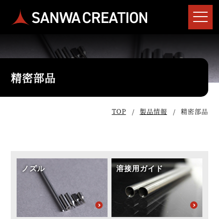
精密部品
TOP
製品情報
精密部品
ノズル
溶接用ガイド